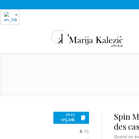
Spin M
2025
05.06
des cas
0
Quand on év