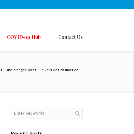
COVID-19 Hub
Contact Us
ons : Une plongée dans l’univers des casinos en
Recent Posts