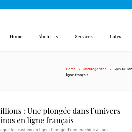
Home
About Us
Services
Latest
Home
Uncategorized
Spin Milli
ligne français
illions : Une plongée dans l’univers
inos en ligne français
oque les casinos en ligne, l’image d’une machine à sous