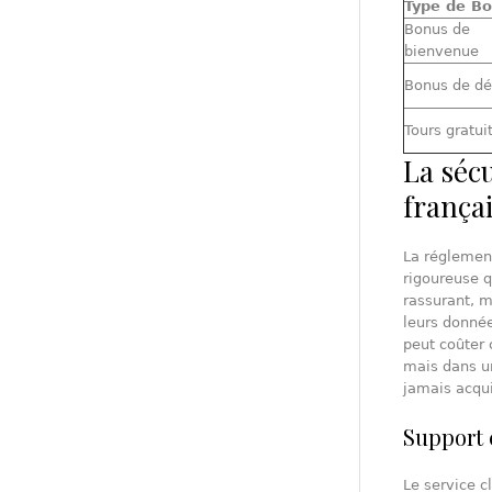
Type de B
Bonus de
bienvenue
Bonus de dé
Tours gratui
La sécu
frança
La réglement
rigoureuse q
rassurant, m
leurs donnée
peut coûter 
mais dans u
jamais acqui
Support c
Le service c