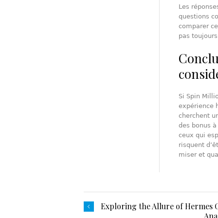
Les réponses
questions co
comparer ce 
pas toujours
Conclus
consid
Si Spin Mill
expérience h
cherchent un
des bonus à 
ceux qui esp
risquent d’ê
miser et qua
Exploring the Allure of Hermes 
Ana