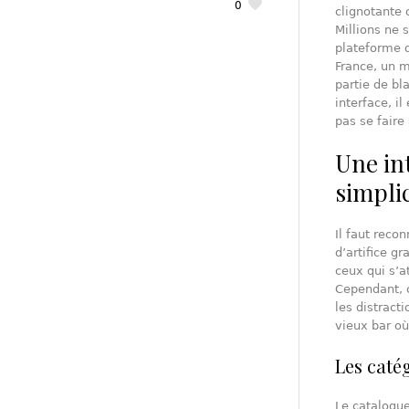
0
clignotante 
Millions ne 
plateforme q
France, un m
partie de bl
interface, il
pas se faire
Une int
simplic
Il faut reco
d’artifice g
ceux qui s’a
Cependant, c
les distract
vieux bar où 
Les caté
Le catalogu