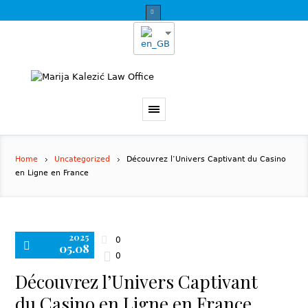
Home
Uncategorized
Découvrez l’Univers Captivant du Casino
en Ligne en France
2025
0
05.08
0
Découvrez l’Univers Captivant
du Casino en Ligne en France