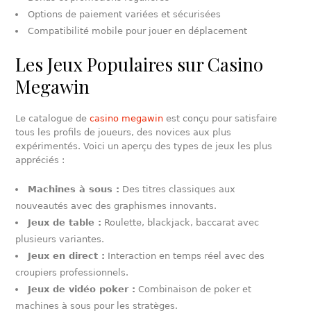
Options de paiement variées et sécurisées
Compatibilité mobile pour jouer en déplacement
Les Jeux Populaires sur Casino
Megawin
Le catalogue de
casino megawin
est conçu pour satisfaire
tous les profils de joueurs, des novices aux plus
expérimentés. Voici un aperçu des types de jeux les plus
appréciés :
Machines à sous :
Des titres classiques aux
nouveautés avec des graphismes innovants.
Jeux de table :
Roulette, blackjack, baccarat avec
plusieurs variantes.
Jeux en direct :
Interaction en temps réel avec des
croupiers professionnels.
Jeux de vidéo poker :
Combinaison de poker et
machines à sous pour les stratèges.