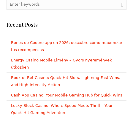
Recent Posts
Bonos de Codere app en 2026: descubre cómo maximizar
tus recompensas
Energy Casino Mobile Élmény – Gyors nyeremények
útközben
Book of Bet Casino: Quick‑Hit Slots, Lightning‑Fast Wins,
and High‑Intensity Action
Cash App Casino: Your Mobile Gaming Hub for Quick Wins
Lucky Block Casino: Where Speed Meets Thrill – Your
Quick‑Hit Gaming Adventure