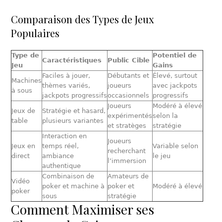
Comparaison des Types de Jeux
Populaires
Type de
Potentiel de
Caractéristiques
Public Cible
Jeu
Gains
Faciles à jouer,
Débutants et
Élevé, surtout
Machines
thèmes variés,
joueurs
avec jackpots
à sous
jackpots progressifs
occasionnels
progressifs
Joueurs
Modéré à élevé
Jeux de
Stratégie et hasard,
expérimentés
selon la
table
plusieurs variantes
et stratèges
stratégie
Interaction en
Joueurs
Jeux en
temps réel,
Variable selon
recherchant
direct
ambiance
le jeu
l’immersion
authentique
Combinaison de
Amateurs de
Vidéo
poker et machine à
poker et
Modéré à élevé
poker
sous
stratégie
Comment Maximiser ses