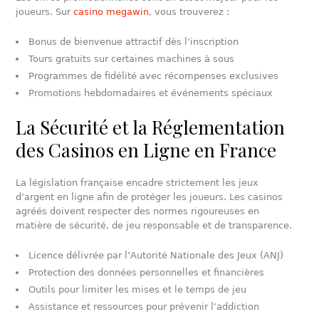
joueurs. Sur
casino megawin
, vous trouverez :
Bonus de bienvenue attractif dès l’inscription
Tours gratuits sur certaines machines à sous
Programmes de fidélité avec récompenses exclusives
Promotions hebdomadaires et événements spéciaux
La Sécurité et la Réglementation
des Casinos en Ligne en France
La législation française encadre strictement les jeux
d’argent en ligne afin de protéger les joueurs. Les casinos
agréés doivent respecter des normes rigoureuses en
matière de sécurité, de jeu responsable et de transparence.
Licence délivrée par l’Autorité Nationale des Jeux (ANJ)
Protection des données personnelles et financières
Outils pour limiter les mises et le temps de jeu
Assistance et ressources pour prévenir l’addiction