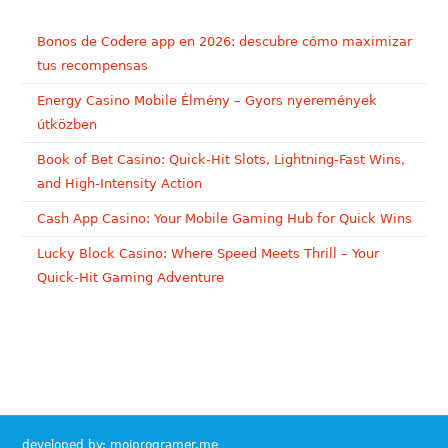
Bonos de Codere app en 2026: descubre cómo maximizar
tus recompensas
Energy Casino Mobile Élmény – Gyors nyeremények
útközben
Book of Bet Casino: Quick‑Hit Slots, Lightning‑Fast Wins,
and High‑Intensity Action
Cash App Casino: Your Mobile Gaming Hub for Quick Wins
Lucky Block Casino: Where Speed Meets Thrill – Your
Quick‑Hit Gaming Adventure
developed by:
mojprogramer.me