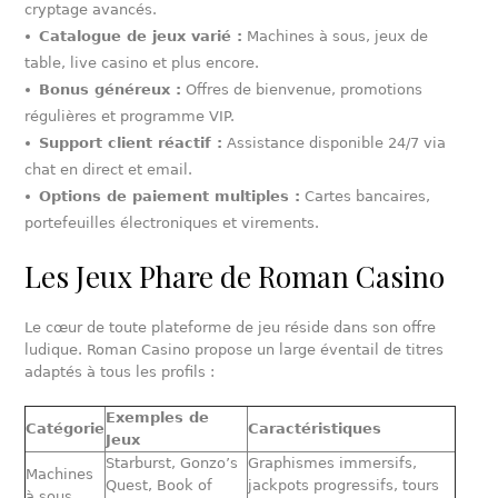
cryptage avancés.
Catalogue de jeux varié :
Machines à sous, jeux de
table, live casino et plus encore.
Bonus généreux :
Offres de bienvenue, promotions
régulières et programme VIP.
Support client réactif :
Assistance disponible 24/7 via
chat en direct et email.
Options de paiement multiples :
Cartes bancaires,
portefeuilles électroniques et virements.
Les Jeux Phare de Roman Casino
Le cœur de toute plateforme de jeu réside dans son offre
ludique. Roman Casino propose un large éventail de titres
adaptés à tous les profils :
Exemples de
Catégorie
Caractéristiques
Jeux
Starburst, Gonzo’s
Graphismes immersifs,
Machines
Quest, Book of
jackpots progressifs, tours
à sous