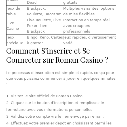
Dead
gratuits
Jeux de
Blackjack,
Multiples variantes, options
table
Roulette, Baccarat
de mise flexibles
Live Roulette, Live
Interaction en temps réel
Live
Poker, Live
avec croupiers
Casino
Blackjack
professionnels
Jeux
Bingo, Keno, Cartes
Jeux rapides, divertissement
spéciaux
à gratter
varié
Comment S’inscrire et Se
Connecter sur Roman Casino ?
Le processus d’inscription est simple et rapide, conçu pour
que vous puissiez commencer à jouer en quelques minutes
:
Visitez le site officiel de Roman Casino.
Cliquez sur le bouton d’inscription et remplissez le
formulaire avec vos informations personnelles.
Validez votre compte via le lien envoyé par email.
Effectuez votre premier dépôt en choisissant parmi les