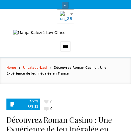
Home
Uncategorized
Découvrez Roman Casino : Une
Expérience de Jeu Inégalée en France
2025
0
05.11
0
Découvrez Roman Casino : Une
Expérience de Jeu Inégalée en