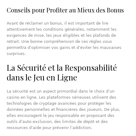
Conseils pour Profiter au Mieux des Bonus
Avant de réclamer un bonus, il est important de lire
attentivement les conditions générales, notamment les
exigences de mise, les jeux éligibles et les plafonds de
retrait. Une bonne compréhension de ces règles vous
permettra d’optimiser vos gains et d’éviter les mauvaises
surprises.
La Sécurité et la Responsabilité
dans le Jeu en Ligne
La sécurité est un aspect primordial dans le choix d’un
casino en ligne. Les plateformes sérieuses utilisent des
technologies de cryptage avancées pour protéger les
données personnelles et financières des joueurs. De plus,
elles encouragent le jeu responsable en proposant des
outils d’auto-exclusion, des limites de dépôt et des
ressources d’aide pour prévenir l’addiction.