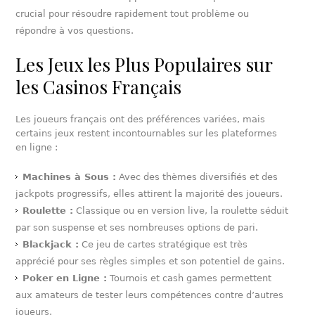
crucial pour résoudre rapidement tout problème ou
répondre à vos questions.
Les Jeux les Plus Populaires sur
les Casinos Français
Les joueurs français ont des préférences variées, mais
certains jeux restent incontournables sur les plateformes
en ligne :
Machines à Sous :
Avec des thèmes diversifiés et des
jackpots progressifs, elles attirent la majorité des joueurs.
Roulette :
Classique ou en version live, la roulette séduit
par son suspense et ses nombreuses options de pari.
Blackjack :
Ce jeu de cartes stratégique est très
apprécié pour ses règles simples et son potentiel de gains.
Poker en Ligne :
Tournois et cash games permettent
aux amateurs de tester leurs compétences contre d’autres
joueurs.