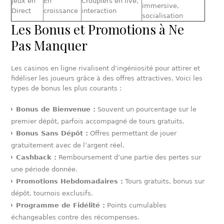
Jeux en
En
Croupiers en live,
immersive,
Direct
croissance
interaction
socialisation
Les Bonus et Promotions à Ne
Pas Manquer
Les casinos en ligne rivalisent d’ingéniosité pour attirer et
fidéliser les joueurs grâce à des offres attractives. Voici les
types de bonus les plus courants :
Bonus de Bienvenue :
Souvent un pourcentage sur le
premier dépôt, parfois accompagné de tours gratuits.
Bonus Sans Dépôt :
Offres permettant de jouer
gratuitement avec de l’argent réel.
Cashback :
Remboursement d’une partie des pertes sur
une période donnée.
Promotions Hebdomadaires :
Tours gratuits, bonus sur
dépôt, tournois exclusifs.
Programme de Fidélité :
Points cumulables
échangeables contre des récompenses.