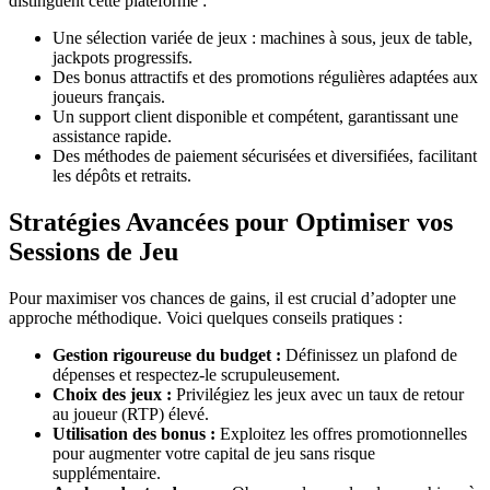
distinguent cette plateforme :
Une sélection variée de jeux : machines à sous, jeux de table,
jackpots progressifs.
Des bonus attractifs et des promotions régulières adaptées aux
joueurs français.
Un support client disponible et compétent, garantissant une
assistance rapide.
Des méthodes de paiement sécurisées et diversifiées, facilitant
les dépôts et retraits.
Stratégies Avancées pour Optimiser vos
Sessions de Jeu
Pour maximiser vos chances de gains, il est crucial d’adopter une
approche méthodique. Voici quelques conseils pratiques :
Gestion rigoureuse du budget :
Définissez un plafond de
dépenses et respectez-le scrupuleusement.
Choix des jeux :
Privilégiez les jeux avec un taux de retour
au joueur (RTP) élevé.
Utilisation des bonus :
Exploitez les offres promotionnelles
pour augmenter votre capital de jeu sans risque
supplémentaire.