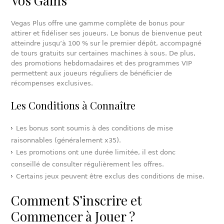
Vos Gains
Vegas Plus offre une gamme complète de bonus pour
attirer et fidéliser ses joueurs. Le bonus de bienvenue peut
atteindre jusqu’à 100 % sur le premier dépôt, accompagné
de tours gratuits sur certaines machines à sous. De plus,
des promotions hebdomadaires et des programmes VIP
permettent aux joueurs réguliers de bénéficier de
récompenses exclusives.
Les Conditions à Connaître
Les bonus sont soumis à des conditions de mise
raisonnables (généralement x35).
Les promotions ont une durée limitée, il est donc
conseillé de consulter régulièrement les offres.
Certains jeux peuvent être exclus des conditions de mise.
Comment S’inscrire et
Commencer à Jouer ?