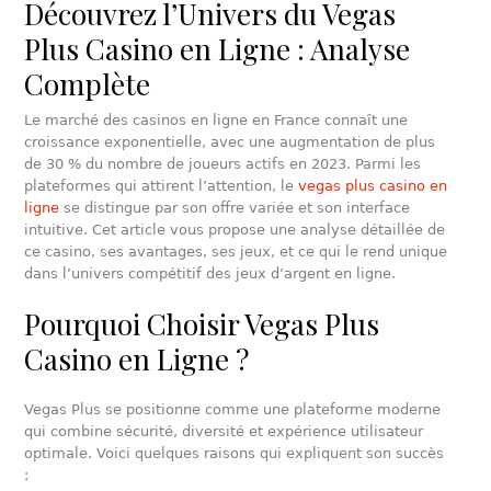
Découvrez l’Univers du Vegas
Plus Casino en Ligne : Analyse
Complète
Le marché des casinos en ligne en France connaît une
croissance exponentielle, avec une augmentation de plus
de 30 % du nombre de joueurs actifs en 2023. Parmi les
plateformes qui attirent l’attention, le
vegas plus casino en
ligne
se distingue par son offre variée et son interface
intuitive. Cet article vous propose une analyse détaillée de
ce casino, ses avantages, ses jeux, et ce qui le rend unique
dans l’univers compétitif des jeux d’argent en ligne.
Pourquoi Choisir Vegas Plus
Casino en Ligne ?
Vegas Plus se positionne comme une plateforme moderne
qui combine sécurité, diversité et expérience utilisateur
optimale. Voici quelques raisons qui expliquent son succès
: