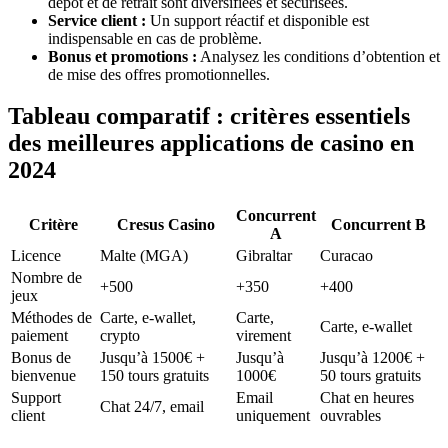
dépôt et de retrait sont diversifiées et sécurisées.
Service client :
Un support réactif et disponible est
indispensable en cas de problème.
Bonus et promotions :
Analysez les conditions d’obtention et
de mise des offres promotionnelles.
Tableau comparatif : critères essentiels
des meilleures applications de casino en
2024
Concurrent
Critère
Cresus Casino
Concurrent B
A
Licence
Malte (MGA)
Gibraltar
Curacao
Nombre de
+500
+350
+400
jeux
Méthodes de
Carte, e-wallet,
Carte,
Carte, e-wallet
paiement
crypto
virement
Bonus de
Jusqu’à 1500€ +
Jusqu’à
Jusqu’à 1200€ +
bienvenue
150 tours gratuits
1000€
50 tours gratuits
Support
Email
Chat en heures
Chat 24/7, email
client
uniquement
ouvrables