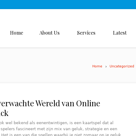
Home
About Us
Services
Latest
Home
Uncategorized
erwachte Wereld van Online
ack
ok wel bekend als eenentwintigen, is een kaartspel dat al
pelers fascineert met zijn mix van geluk, strategie en een
. Het is een van die spellen waarbij je niet zomaar op je geluk