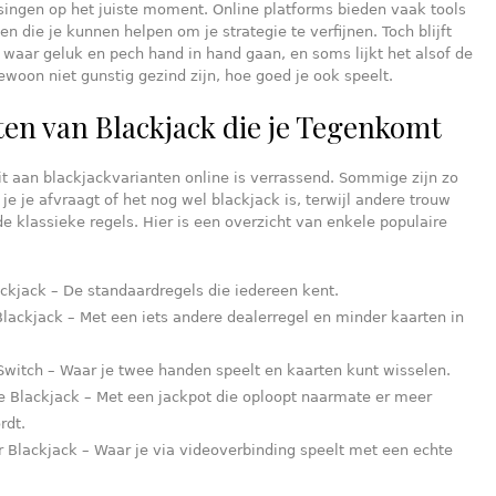
ssingen op het juiste moment. Online platforms bieden vaak tools
ken die je kunnen helpen om je strategie te verfijnen. Toch blijft
 waar geluk en pech hand in hand gaan, en soms lijkt het alsof de
ewoon niet gunstig gezind zijn, hoe goed je ook speelt.
ten van Blackjack die je Tegenkomt
it aan blackjackvarianten online is verrassend. Sommige zijn zo
 je je afvraagt of het nog wel blackjack is, terwijl andere trouw
de klassieke regels. Hier is een overzicht van enkele populaire
ackjack – De standaardregels die iedereen kent.
lackjack – Met een iets andere dealerregel en minder kaarten in
Switch – Waar je twee handen speelt en kaarten kunt wisselen.
e Blackjack – Met een jackpot die oploopt naarmate er meer
rdt.
r Blackjack – Waar je via videoverbinding speelt met een echte