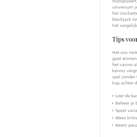
manipuleert,
universum je
het inschatt
blackjack to
het vergelij
Tips voo
Het zou naïe
gaat winnen.
het casino a
kennis vergr
spel zonder 
kop achter d
Leer de bas
Beheer je b
Speel varia
Wees kriti
Neem pauze