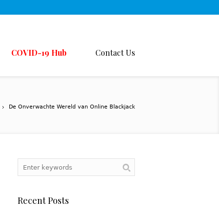
COVID-19 Hub
Contact Us
De Onverwachte Wereld van Online Blackjack
Recent Posts