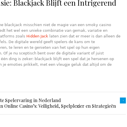
ie: Blackjack Blijft een Intrigerend
ne blackjack misschien niet de magie van een smoky casino
biedt het wel een unieke combinatie van gemak, variatie en
latforms zoals
Hidden Jack
laten zien dat er meer is dan alleen de
fels. De digitale wereld geeft spelers de kans om te
en, te leren en te genieten van het spel op hun eigen
 Of je nu sceptisch bent over de digitale variant of juist
 één ding is zeker: blackjack blijft een spel dat je hersenen op
n je emoties prikkelt, met een vleugje geluk dat altijd om de
e Spelervaring in Nederland
 Online Casino’s: Veiligheid, Spelplezier en Strategieën