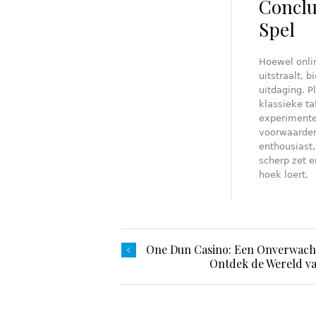
Conclus
Spel
Hoewel onli
uitstraalt, 
uitdaging. P
klassieke ta
experimenter
voorwaarden.
enthousiast,
scherp zet e
hoek loert.
One Dun Casino: Een Onverwacht
Ontdek de Wereld van