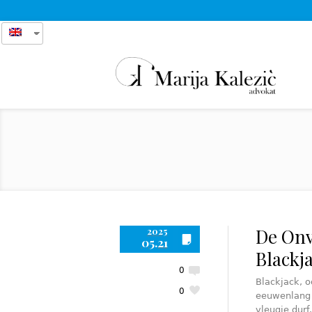
De Onv
2025
05.21
Blackj
0
Blackjack, o
0
eeuwenlang s
vleugje durf