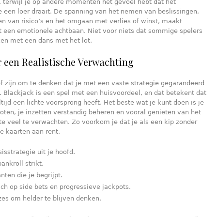
 terwijl je op andere momenten het gevoel hebt dat het
 een loer draait. De spanning van het nemen van beslissingen,
en van risico’s en het omgaan met verlies of winst, maakt
t een emotionele achtbaan. Niet voor niets dat sommige spelers
ken met een dans met het lot.
r een Realistische Verwachting
f zijn om te denken dat je met een vaste strategie gegarandeerd
 Blackjack is een spel met een huisvoordeel, en dat betekent dat
ltijd een lichte voorsprong heeft. Het beste wat je kunt doen is je
oten, je inzetten verstandig beheren en vooral genieten van het
te veel te verwachten. Zo voorkom je dat je als een kip zonder
e kaarten aan rent.
isstrategie uit je hoofd.
ankroll strikt.
nten die je begrijpt.
sch op side bets en progressieve jackpots.
s om helder te blijven denken.