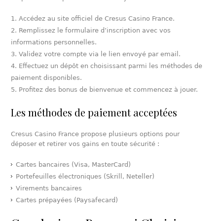
Accédez au site officiel de Cresus Casino France.
Remplissez le formulaire d’inscription avec vos
informations personnelles.
Validez votre compte via le lien envoyé par email.
Effectuez un dépôt en choisissant parmi les méthodes de
paiement disponibles.
Profitez des bonus de bienvenue et commencez à jouer.
Les méthodes de paiement acceptées
Cresus Casino France propose plusieurs options pour
déposer et retirer vos gains en toute sécurité :
Cartes bancaires (Visa, MasterCard)
Portefeuilles électroniques (Skrill, Neteller)
Virements bancaires
Cartes prépayées (Paysafecard)