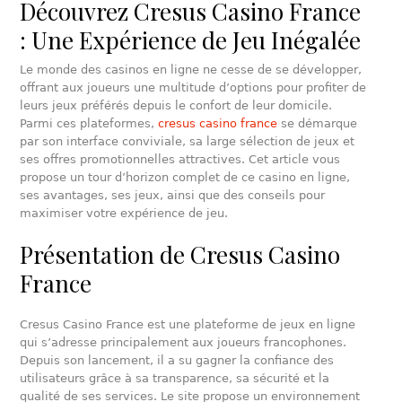
Découvrez Cresus Casino France
: Une Expérience de Jeu Inégalée
Le monde des casinos en ligne ne cesse de se développer,
offrant aux joueurs une multitude d’options pour profiter de
leurs jeux préférés depuis le confort de leur domicile.
Parmi ces plateformes,
cresus casino france
se démarque
par son interface conviviale, sa large sélection de jeux et
ses offres promotionnelles attractives. Cet article vous
propose un tour d’horizon complet de ce casino en ligne,
ses avantages, ses jeux, ainsi que des conseils pour
maximiser votre expérience de jeu.
Présentation de Cresus Casino
France
Cresus Casino France est une plateforme de jeux en ligne
qui s’adresse principalement aux joueurs francophones.
Depuis son lancement, il a su gagner la confiance des
utilisateurs grâce à sa transparence, sa sécurité et la
qualité de ses services. Le site propose un environnement