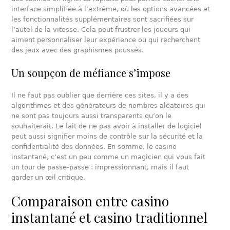
interface simplifiée à l’extrême, où les options avancées et
les fonctionnalités supplémentaires sont sacrifiées sur
l’autel de la vitesse. Cela peut frustrer les joueurs qui
aiment personnaliser leur expérience ou qui recherchent
des jeux avec des graphismes poussés.
Un soupçon de méfiance s’impose
Il ne faut pas oublier que derrière ces sites, il y a des
algorithmes et des générateurs de nombres aléatoires qui
ne sont pas toujours aussi transparents qu’on le
souhaiterait. Le fait de ne pas avoir à installer de logiciel
peut aussi signifier moins de contrôle sur la sécurité et la
confidentialité des données. En somme, le casino
instantané, c’est un peu comme un magicien qui vous fait
un tour de passe-passe : impressionnant, mais il faut
garder un œil critique.
Comparaison entre casino
instantané et casino traditionnel