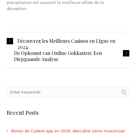
précipitation est souvent la meilleure alliée de la
déception.
Découvrez les Meilleurs Casinos en Ligne en
2024
De Opkomst van Online Gokkasten: Een
Diepgaande Analyse
Recent Posts
Bonos de Codere app en 2026: descubre cómo maximizar