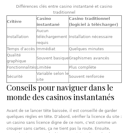
Différences clés entre casino instantané et casino
traditionnel
Casino
Casino traditionnel
Critère
instantané
(logiciel à télécharger)
Aucun
Installation
téléchargement
Installation nécessaire
requis
Temps d’accès
Immédiat
Quelques minutes
Qualité
Souvent basique
Graphismes avancés
graphique
Fonctionnalités
Limitée
Plus complète
Variable selon le
Sécurité
Souvent renforcée
site
Conseils pour naviguer dans le
monde des casinos instantanés
Avant de se lancer tête baissée, il est conseillé de garder
quelques règles en tête. D’abord, vérifier la licence du site :
un casino sans licence digne de ce nom, c’est comme un
croupier sans cartes, ça ne tient pas la route. Ensuite,