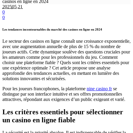
casinos en ligne en 2024
2025
05.21
0
0
Les tendances incontournables du marché des casinos en ligne en 2024
Le secteur des casinos en ligne connaît une croissance exponentielle,
avec une augmentation annuelle de plus de 15 % du nombre de
joueurs actifs. Cette dynamique soulève des questions cruciales pour
les amateurs comme pour les professionnels du jeu. Comment
choisir une plateforme fiable ? Quels sont les critères essentiels pour
une expérience optimale ? Cet article propose une analyse
approfondie des tendances actuelles, en mettant en lumière des
solutions innovantes et sécurisées.
Pour les joueurs francophones, la plateforme
nine casino fr
se
distingue par son interface intuitive et ses offres promotionnelles
attractives, répondant aux exigences d’un public exigeant et varié.
Les critères essentiels pour sélectionner
un casino en ligne fiable
La sécurité est la priorité absolue. Il est indispensable de vérifier la