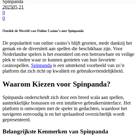
Spinpanda
2025
05.21
0
0
Ontdek de Wereld van Online Casino’s met Spinpanda
De populariteit van online casino’s blijft groeien, mede dankzij het
gemak en de diversiteit aan spellen die beschikbaar zijn. Voor
Nederlandse spelers is het essentieel om een betrouwbare en veilige
plek te vinden waar ze kunnen genieten van hun favoriete
casinospellen.
Spinpanda
is een uitstekend voorbeeld van zo’n
platform dat zich richt op kwaliteit en gebruiksvriendelijkheid.
Waarom Kiezen voor Spinpanda?
Spinpanda onderscheidt zich door een breed scala aan spellen,
aantrekkelijke bonussen en een intuïtieve gebruikersinterface. Het
platform is ontworpen met de speler in gedachten, waardoor het
navigeren eenvoudig is en het spelaanbod overzichtelijk wordt
gepresenteerd.
Belangrijkste Kenmerken van Spinpanda