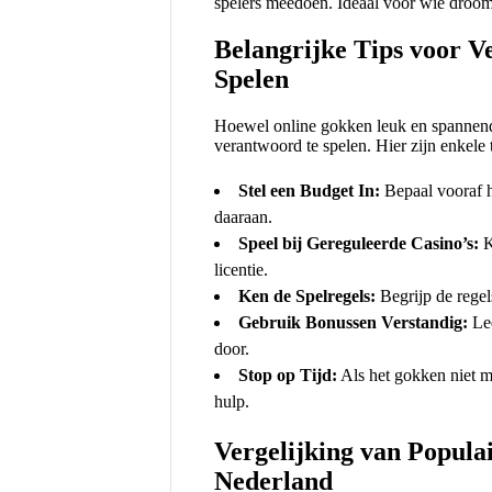
spelers meedoen. Ideaal voor wie droom
Belangrijke Tips voor V
Spelen
Hoewel online gokken leuk en spannend k
verantwoord te spelen. Hier zijn enkele 
Stel een Budget In:
Bepaal vooraf h
daaraan.
Speel bij Gereguleerde Casino’s:
K
licentie.
Ken de Spelregels:
Begrijp de regel
Gebruik Bonussen Verstandig:
Lee
door.
Stop op Tijd:
Als het gokken niet m
hulp.
Vergelijking van Populai
Nederland