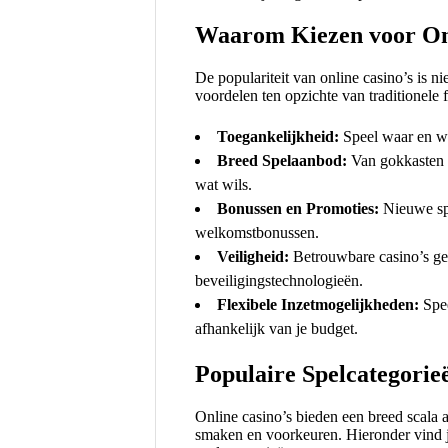
Waarom Kiezen voor Onl
De populariteit van online casino’s is n
voordelen ten opzichte van traditionele f
Toegankelijkheid:
Speel waar en wan
Breed Spelaanbod:
Van gokkasten to
wat wils.
Bonussen en Promoties:
Nieuwe spe
welkomstbonussen.
Veiligheid:
Betrouwbare casino’s ge
beveiligingstechnologieën.
Flexibele Inzetmogelijkheden:
Spee
afhankelijk van je budget.
Populaire Spelcategorie
Online casino’s bieden een breed scala a
smaken en voorkeuren. Hieronder vind j