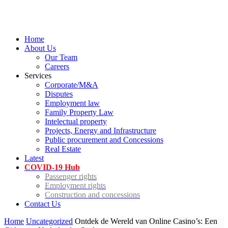
Home
About Us
Our Team
Careers
Services
Corporate/M&A
Disputes
Employment law
Family Property Law
Intelectual property
Projects, Energy and Infrastructure
Public procurement and Concessions
Real Estate
Latest
COVID-19 Hub
Passenger rights
Employment rights
Construction and concessions
Contact Us
Home
Uncategorized
Ontdek de Wereld van Online Casino’s: Een