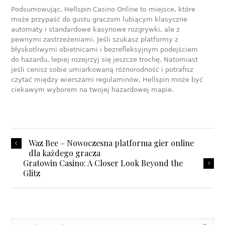
Podsumowując, Hellspin Casino Online to miejsce, które
może przypaść do gustu graczom lubiącym klasyczne
automaty i standardowe kasynowe rozgrywki, ale z
pewnymi zastrzeżeniami. Jeśli szukasz platformy z
błyskotliwymi obietnicami i bezrefleksyjnym podejściem
do hazardu, lepiej rozejrzyj się jeszcze trochę. Natomiast
jeśli cenisz sobie umiarkowaną różnorodność i potrafisz
czytać między wierszami regulaminów, Hellspin może być
ciekawym wyborem na twojej hazardowej mapie.
Waz Bee – Nowoczesna platforma gier online
dla każdego gracza
Gratowin Casino: A Closer Look Beyond the
Glitz