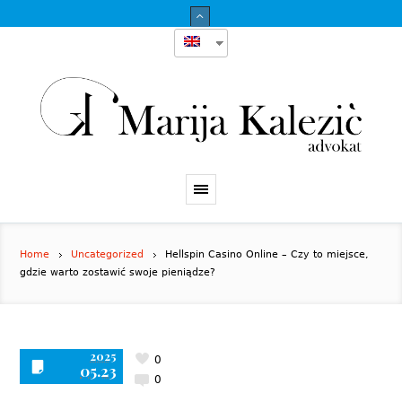
Home
Uncategorized
Hellspin Casino Online – Czy to miejsce,
gdzie warto zostawić swoje pieniądze?
2025
0
05.23
0