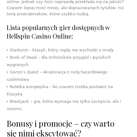
online. Jednak czy ilość naprawdę przekłada się na jakość?
Czasem lepiej mieć mniej, ale dopracowanych tytułów, niż
tonę przeciętniaków, które szybko nudzą.
Lista popularnych gier dostępnych w
Hellspin Casino Online:
Starburst – klasyk, który nigdy nie wychodzi z mody
Book of Dead – dla miłośników przygód i wysokich
wygranych
Gonzo’s Quest – eksploracja z nutą hazardowego
szaleństwa
Ruletka europejska – bo czasem trzeba postawić na
klasykę
Blackjack – gra, która wymaga nie tylko szczęścia, ale i
rozumu
Bonusy i promocje – czy warto
się nimi ekscytować?