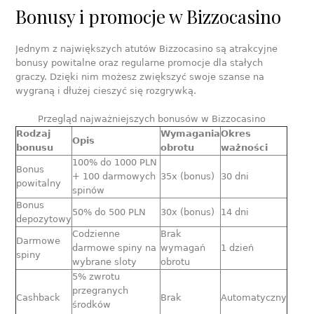
Bonusy i promocje w Bizzocasino
Jednym z największych atutów Bizzocasino są atrakcyjne
bonusy powitalne oraz regularne promocje dla stałych
graczy. Dzięki nim możesz zwiększyć swoje szanse na
wygraną i dłużej cieszyć się rozgrywką.
Przegląd najważniejszych bonusów w Bizzocasino
Rodzaj
Wymagania
Okres
Opis
bonusu
obrotu
ważności
100% do 1000 PLN
Bonus
+ 100 darmowych
35x (bonus)
30 dni
powitalny
spinów
Bonus
50% do 500 PLN
30x (bonus)
14 dni
depozytowy
Codzienne
Brak
Darmowe
darmowe spiny na
wymagań
1 dzień
spiny
wybrane sloty
obrotu
5% zwrotu
przegranych
Cashback
Brak
Automatyczny
środków