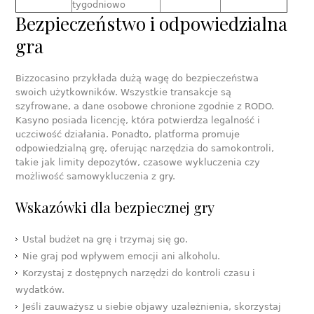
tygodniowo
Bezpieczeństwo i odpowiedzialna
gra
Bizzocasino przykłada dużą wagę do bezpieczeństwa
swoich użytkowników. Wszystkie transakcje są
szyfrowane, a dane osobowe chronione zgodnie z RODO.
Kasyno posiada licencję, która potwierdza legalność i
uczciwość działania. Ponadto, platforma promuje
odpowiedzialną grę, oferując narzędzia do samokontroli,
takie jak limity depozytów, czasowe wykluczenia czy
możliwość samowykluczenia z gry.
Wskazówki dla bezpiecznej gry
Ustal budżet na grę i trzymaj się go.
Nie graj pod wpływem emocji ani alkoholu.
Korzystaj z dostępnych narzędzi do kontroli czasu i
wydatków.
Jeśli zauważysz u siebie objawy uzależnienia, skorzystaj