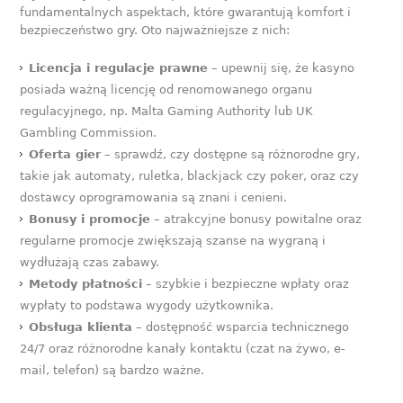
fundamentalnych aspektach, które gwarantują komfort i
bezpieczeństwo gry. Oto najważniejsze z nich:
Licencja i regulacje prawne
– upewnij się, że kasyno
posiada ważną licencję od renomowanego organu
regulacyjnego, np. Malta Gaming Authority lub UK
Gambling Commission.
Oferta gier
– sprawdź, czy dostępne są różnorodne gry,
takie jak automaty, ruletka, blackjack czy poker, oraz czy
dostawcy oprogramowania są znani i cenieni.
Bonusy i promocje
– atrakcyjne bonusy powitalne oraz
regularne promocje zwiększają szanse na wygraną i
wydłużają czas zabawy.
Metody płatności
– szybkie i bezpieczne wpłaty oraz
wypłaty to podstawa wygody użytkownika.
Obsługa klienta
– dostępność wsparcia technicznego
24/7 oraz różnorodne kanały kontaktu (czat na żywo, e-
mail, telefon) są bardzo ważne.