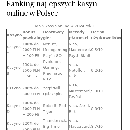
Ranking najlepszych kasyn
online w Polsce
Top 5 kasyn online w 2024 roku
Bonus
Dostawcy
Metody
Ocena
Kasyno
powitalny
gier
płatności
użytkowników
100% do
NetEnt,
Visa,
Kasyno
2000 PLN
Microgaming,
Mastercard,
9.5/10
A
+ 100 FS
Play’n GO
PayU, Skrill
Evolution
150% do
Visa,
Kasyno
Gaming,
1500 PLN
Neteller,
9.2/10
B
Pragmatic
+ 50 FS
Blik
Play
Visa,
Kasyno
200% do
Yggdrasil,
Mastercard,
9.0/10
C
3000 PLN
Quickspin
PayPal
100% do
Kasyno
Betsoft, Red
Visa, Skrill,
1000 PLN
8.8/10
D
Tiger
Blik
+ 200 FS
Thunderkick,
Visa,
Kasyno
120% do
Big Time
Mastercard,
8.7/10
E
2500 PLN