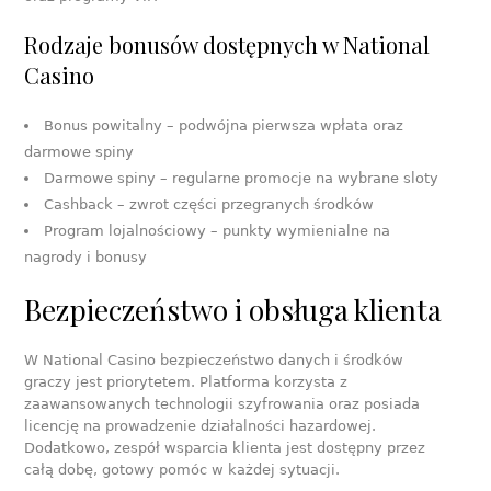
Rodzaje bonusów dostępnych w National
Casino
Bonus powitalny – podwójna pierwsza wpłata oraz
darmowe spiny
Darmowe spiny – regularne promocje na wybrane sloty
Cashback – zwrot części przegranych środków
Program lojalnościowy – punkty wymienialne na
nagrody i bonusy
Bezpieczeństwo i obsługa klienta
W National Casino bezpieczeństwo danych i środków
graczy jest priorytetem. Platforma korzysta z
zaawansowanych technologii szyfrowania oraz posiada
licencję na prowadzenie działalności hazardowej.
Dodatkowo, zespół wsparcia klienta jest dostępny przez
całą dobę, gotowy pomóc w każdej sytuacji.