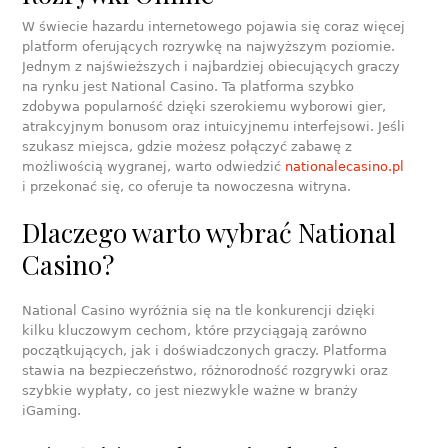
W świecie hazardu internetowego pojawia się coraz więcej
platform oferujących rozrywkę na najwyższym poziomie.
Jednym z najświeższych i najbardziej obiecujących graczy
na rynku jest National Casino. Ta platforma szybko
zdobywa popularność dzięki szerokiemu wyborowi gier,
atrakcyjnym bonusom oraz intuicyjnemu interfejsowi. Jeśli
szukasz miejsca, gdzie możesz połączyć zabawę z
możliwością wygranej, warto odwiedzić
nationalecasino.pl
i przekonać się, co oferuje ta nowoczesna witryna.
Dlaczego warto wybrać National
Casino?
National Casino wyróżnia się na tle konkurencji dzięki
kilku kluczowym cechom, które przyciągają zarówno
początkujących, jak i doświadczonych graczy. Platforma
stawia na bezpieczeństwo, różnorodność rozgrywki oraz
szybkie wypłaty, co jest niezwykle ważne w branży
iGaming.