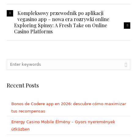
Kompleksowy przewodnik po aplikacji
vegasino app – nowa era rozrywki online
Exploring Spinsy: A Fresh Take on Online
Casino Platforms
Recent Posts
Bonos de Codere app en 2026: descubre cómo maximizar
tus recompensas
Energy Casino Mobile Élmény – Gyors nyeremények
útközben