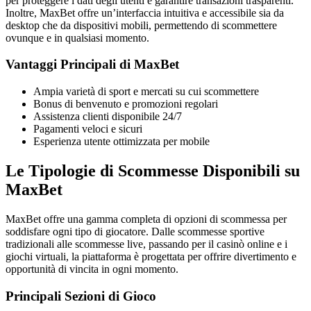
per proteggere i dati degli utenti e garantire transazioni trasparenti.
Inoltre, MaxBet offre un’interfaccia intuitiva e accessibile sia da
desktop che da dispositivi mobili, permettendo di scommettere
ovunque e in qualsiasi momento.
Vantaggi Principali di MaxBet
Ampia varietà di sport e mercati su cui scommettere
Bonus di benvenuto e promozioni regolari
Assistenza clienti disponibile 24/7
Pagamenti veloci e sicuri
Esperienza utente ottimizzata per mobile
Le Tipologie di Scommesse Disponibili su
MaxBet
MaxBet offre una gamma completa di opzioni di scommessa per
soddisfare ogni tipo di giocatore. Dalle scommesse sportive
tradizionali alle scommesse live, passando per il casinò online e i
giochi virtuali, la piattaforma è progettata per offrire divertimento e
opportunità di vincita in ogni momento.
Principali Sezioni di Gioco