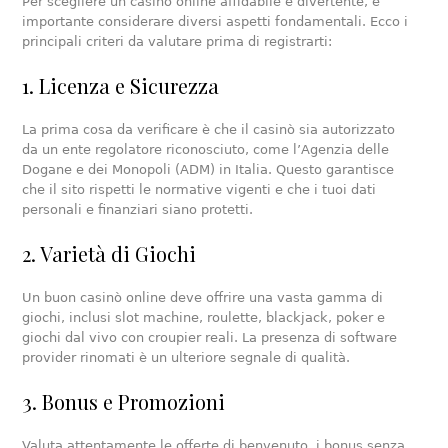
Per scegliere un casinò online affidabile e divertente, è
importante considerare diversi aspetti fondamentali. Ecco i
principali criteri da valutare prima di registrarti:
1. Licenza e Sicurezza
La prima cosa da verificare è che il casinò sia autorizzato
da un ente regolatore riconosciuto, come l’Agenzia delle
Dogane e dei Monopoli (ADM) in Italia. Questo garantisce
che il sito rispetti le normative vigenti e che i tuoi dati
personali e finanziari siano protetti.
2. Varietà di Giochi
Un buon casinò online deve offrire una vasta gamma di
giochi, inclusi slot machine, roulette, blackjack, poker e
giochi dal vivo con croupier reali. La presenza di software
provider rinomati è un ulteriore segnale di qualità.
3. Bonus e Promozioni
Valuta attentamente le offerte di benvenuto, i bonus senza