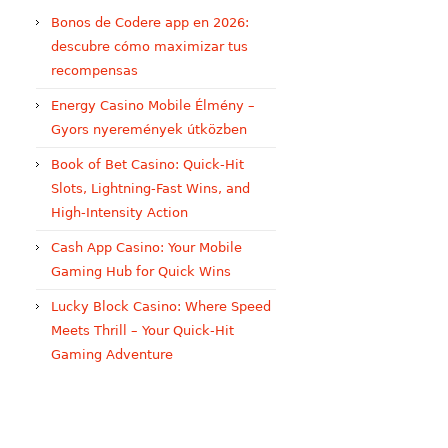
Bonos de Codere app en 2026:
descubre cómo maximizar tus
recompensas
Energy Casino Mobile Élmény –
Gyors nyeremények útközben
Book of Bet Casino: Quick‑Hit
Slots, Lightning‑Fast Wins, and
High‑Intensity Action
Cash App Casino: Your Mobile
Gaming Hub for Quick Wins
Lucky Block Casino: Where Speed
Meets Thrill – Your Quick‑Hit
Gaming Adventure