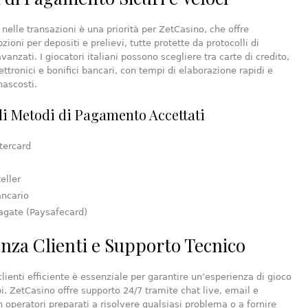
 nelle transazioni è una priorità per ZetCasino, che offre
ioni per depositi e prelievi, tutte protette da protocolli di
avanzati. I giocatori italiani possono scegliere tra carte di credito,
ettronici e bonifici bancari, con tempi di elaborazione rapidi e
nascosti.
li Metodi di Pagamento Accettati
tercard
teller
ancario
agate (Paysafecard)
enza Clienti e Supporto Tecnico
clienti efficiente è essenziale per garantire un’esperienza di gioco
i. ZetCasino offre supporto 24/7 tramite chat live, email e
n operatori preparati a risolvere qualsiasi problema o a fornire