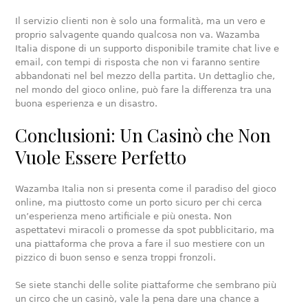
Il servizio clienti non è solo una formalità, ma un vero e
proprio salvagente quando qualcosa non va. Wazamba
Italia dispone di un supporto disponibile tramite chat live e
email, con tempi di risposta che non vi faranno sentire
abbandonati nel bel mezzo della partita. Un dettaglio che,
nel mondo del gioco online, può fare la differenza tra una
buona esperienza e un disastro.
Conclusioni: Un Casinò che Non
Vuole Essere Perfetto
Wazamba Italia non si presenta come il paradiso del gioco
online, ma piuttosto come un porto sicuro per chi cerca
un’esperienza meno artificiale e più onesta. Non
aspettatevi miracoli o promesse da spot pubblicitario, ma
una piattaforma che prova a fare il suo mestiere con un
pizzico di buon senso e senza troppi fronzoli.
Se siete stanchi delle solite piattaforme che sembrano più
un circo che un casinò, vale la pena dare una chance a