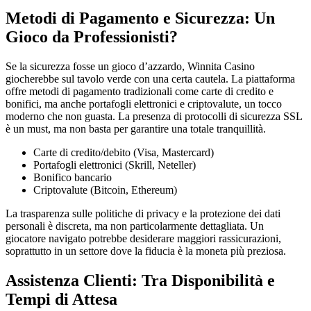
Metodi di Pagamento e Sicurezza: Un
Gioco da Professionisti?
Se la sicurezza fosse un gioco d’azzardo, Winnita Casino
giocherebbe sul tavolo verde con una certa cautela. La piattaforma
offre metodi di pagamento tradizionali come carte di credito e
bonifici, ma anche portafogli elettronici e criptovalute, un tocco
moderno che non guasta. La presenza di protocolli di sicurezza SSL
è un must, ma non basta per garantire una totale tranquillità.
Carte di credito/debito (Visa, Mastercard)
Portafogli elettronici (Skrill, Neteller)
Bonifico bancario
Criptovalute (Bitcoin, Ethereum)
La trasparenza sulle politiche di privacy e la protezione dei dati
personali è discreta, ma non particolarmente dettagliata. Un
giocatore navigato potrebbe desiderare maggiori rassicurazioni,
soprattutto in un settore dove la fiducia è la moneta più preziosa.
Assistenza Clienti: Tra Disponibilità e
Tempi di Attesa