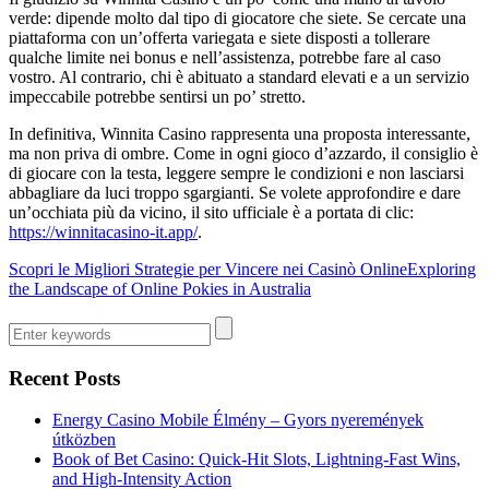
verde: dipende molto dal tipo di giocatore che siete. Se cercate una
piattaforma con un’offerta variegata e siete disposti a tollerare
qualche limite nei bonus e nell’assistenza, potrebbe fare al caso
vostro. Al contrario, chi è abituato a standard elevati e a un servizio
impeccabile potrebbe sentirsi un po’ stretto.
In definitiva, Winnita Casino rappresenta una proposta interessante,
ma non priva di ombre. Come in ogni gioco d’azzardo, il consiglio è
di giocare con la testa, leggere sempre le condizioni e non lasciarsi
abbagliare da luci troppo sgargianti. Se volete approfondire e dare
un’occhiata più da vicino, il sito ufficiale è a portata di clic:
https://winnitacasino-it.app/
.
Scopri le Migliori Strategie per Vincere nei Casinò Online
Exploring
the Landscape of Online Pokies in Australia
Recent Posts
Energy Casino Mobile Élmény – Gyors nyeremények
útközben
Book of Bet Casino: Quick‑Hit Slots, Lightning‑Fast Wins,
and High‑Intensity Action