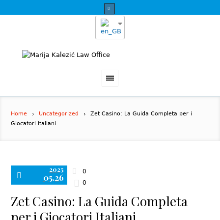
Home
Uncategorized
Zet Casino: La Guida Completa per i
Giocatori Italiani
2025
0
05.26
0
Zet Casino: La Guida Completa
per i Giocatori Italiani