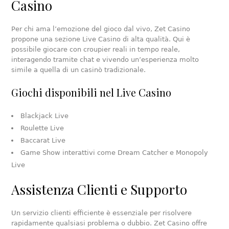
Casino
Per chi ama l’emozione del gioco dal vivo, Zet Casino
propone una sezione Live Casino di alta qualità. Qui è
possibile giocare con croupier reali in tempo reale,
interagendo tramite chat e vivendo un’esperienza molto
simile a quella di un casinò tradizionale.
Giochi disponibili nel Live Casino
Blackjack Live
Roulette Live
Baccarat Live
Game Show interattivi come Dream Catcher e Monopoly
Live
Assistenza Clienti e Supporto
Un servizio clienti efficiente è essenziale per risolvere
rapidamente qualsiasi problema o dubbio. Zet Casino offre