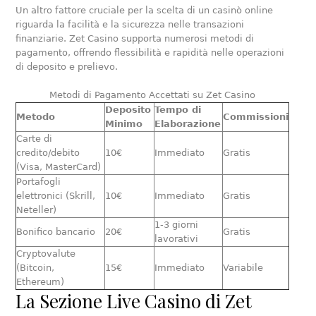
Un altro fattore cruciale per la scelta di un casinò online
riguarda la facilità e la sicurezza nelle transazioni
finanziarie. Zet Casino supporta numerosi metodi di
pagamento, offrendo flessibilità e rapidità nelle operazioni
di deposito e prelievo.
Metodi di Pagamento Accettati su Zet Casino
Deposito
Tempo di
Metodo
Commissioni
Minimo
Elaborazione
Carte di
credito/debito
10€
Immediato
Gratis
(Visa, MasterCard)
Portafogli
elettronici (Skrill,
10€
Immediato
Gratis
Neteller)
1-3 giorni
Bonifico bancario
20€
Gratis
lavorativi
Cryptovalute
(Bitcoin,
15€
Immediato
Variabile
Ethereum)
La Sezione Live Casino di Zet