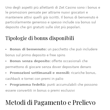
Uno degli aspetti più allettanti di Zet Casino sono i bonus e
le promozioni pensate per attrarre nuovi giocatori e
mantenere attivi quelli già iscritti. Il bonus di benvenuto è
particolarmente generoso e spesso include sia bonus sul
deposito che giri gratuiti sulle slot più popolari.
Tipologie di bonus disponibili
Bonus di benvenuto:
un pacchetto che può includere
bonus sul primo deposito e free spins
Bonus senza deposito:
offerte occasionali che
permettono di giocare senza dover depositare denaro
Promozioni settimanali e mensili:
ricariche bonus,
cashback e tornei con premi in palio
Programma fedeltà:
punti accumulabili che possono
essere convertiti in bonus o premi esclusivi
Metodi di Pagamento e Prelievo