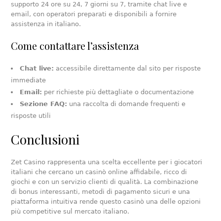
supporto 24 ore su 24, 7 giorni su 7, tramite chat live e
email, con operatori preparati e disponibili a fornire
assistenza in italiano.
Come contattare l’assistenza
Chat live:
accessibile direttamente dal sito per risposte
immediate
Email:
per richieste più dettagliate o documentazione
Sezione FAQ:
una raccolta di domande frequenti e
risposte utili
Conclusioni
Zet Casino rappresenta una scelta eccellente per i giocatori
italiani che cercano un casinò online affidabile, ricco di
giochi e con un servizio clienti di qualità. La combinazione
di bonus interessanti, metodi di pagamento sicuri e una
piattaforma intuitiva rende questo casinò una delle opzioni
più competitive sul mercato italiano.