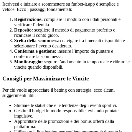
Iscriversi e iniziare a scommettere su funbet-it.app è semplice e
veloce. Ecco i passaggi fondamentali:
Registrazione:
compilare il modulo con i dati personali e
verificare l’identità.
Deposito:
scegliere il metodo di pagamento preferito e
ricaricare il conto gioco.
Scelta della scommessa:
navigare tra i mercati disponibili e
selezionare l’evento desiderato.
Conferma e gestione:
inserire l’importo da puntare e
confermare la scommessa.
Monitoraggio:
seguire l’andamento in tempo reale e ritirare le
vincite quando disponibili.
Consigli per Massimizzare le Vincite
Per chi vuole approcciare il betting con strategia, ecco alcuni
suggerimenti utili:
Studiare le statistiche e le tendenze degli eventi sportivi.
Gestire il budget in modo responsabile, evitando puntate
impulsive.
Approfittare delle promozioni e dei bonus offerti dalla
piattaforma.
Utilizzare il live betting per cogliere opportunità durante la