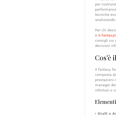
per costruir
performance 
tecniche ess
analizzando 
Per chi desi
è
it-fantas
consigli sui
decisioni in
Cos’è 
Il fantasy f
composta da 
prestazioni r
manager devo
infortuni o 
Elementi
Draft o A