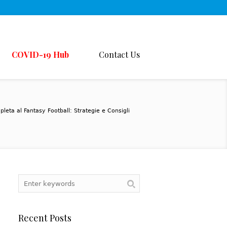
COVID-19 Hub
Contact Us
leta al Fantasy Football: Strategie e Consigli
Recent Posts