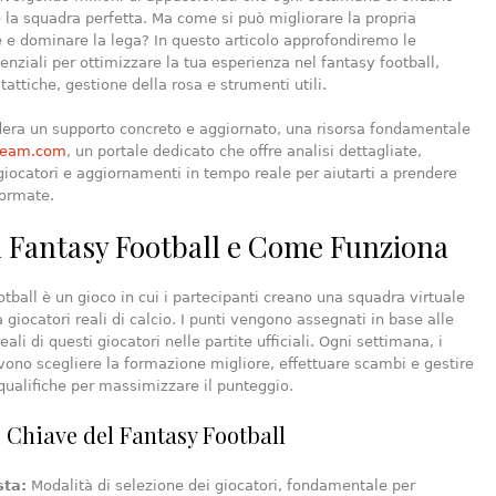
e la squadra perfetta. Ma come si può migliorare la propria
e dominare la lega? In questo articolo approfondiremo le
enziali per ottimizzare la tua esperienza nel fantasy football,
tattiche, gestione della rosa e strumenti utili.
dera un supporto concreto e aggiornato, una risorsa fondamentale
yteam.com
, un portale dedicato che offre analisi dettagliate,
 giocatori e aggiornamenti in tempo reale per aiutarti a prendere
formate.
il Fantasy Football e Come Funziona
ootball è un gioco in cui i partecipanti creano una squadra virtuale
giocatori reali di calcio. I punti vengono assegnati in base alle
eali di questi giocatori nelle partite ufficiali. Ogni settimana, i
no scegliere la formazione migliore, effettuare scambi e gestire
squalifiche per massimizzare il punteggio.
 Chiave del Fantasy Football
sta:
Modalità di selezione dei giocatori, fondamentale per