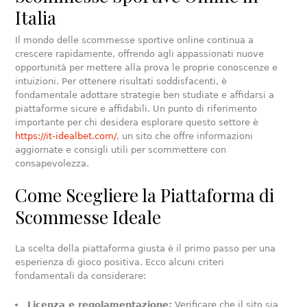
Italia
Il mondo delle scommesse sportive online continua a
crescere rapidamente, offrendo agli appassionati nuove
opportunità per mettere alla prova le proprie conoscenze e
intuizioni. Per ottenere risultati soddisfacenti, è
fondamentale adottare strategie ben studiate e affidarsi a
piattaforme sicure e affidabili. Un punto di riferimento
importante per chi desidera esplorare questo settore è
https://it-idealbet.com/
, un sito che offre informazioni
aggiornate e consigli utili per scommettere con
consapevolezza.
Come Scegliere la Piattaforma di
Scommesse Ideale
La scelta della piattaforma giusta è il primo passo per una
esperienza di gioco positiva. Ecco alcuni criteri
fondamentali da considerare:
Licenza e regolamentazione:
Verificare che il sito sia