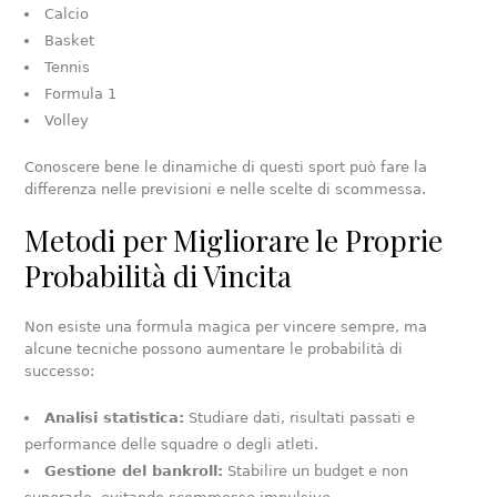
Calcio
Basket
Tennis
Formula 1
Volley
Conoscere bene le dinamiche di questi sport può fare la
differenza nelle previsioni e nelle scelte di scommessa.
Metodi per Migliorare le Proprie
Probabilità di Vincita
Non esiste una formula magica per vincere sempre, ma
alcune tecniche possono aumentare le probabilità di
successo:
Analisi statistica:
Studiare dati, risultati passati e
performance delle squadre o degli atleti.
Gestione del bankroll:
Stabilire un budget e non