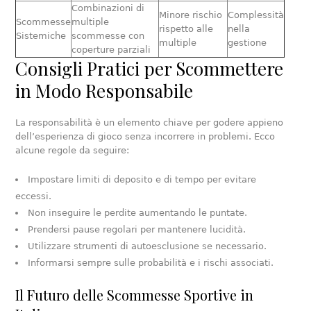
Combinazioni di
Minore rischio
Complessità
Scommesse
multiple
rispetto alle
nella
Sistemiche
scommesse con
multiple
gestione
coperture parziali
Consigli Pratici per Scommettere
in Modo Responsabile
La responsabilità è un elemento chiave per godere appieno
dell’esperienza di gioco senza incorrere in problemi. Ecco
alcune regole da seguire:
Impostare limiti di deposito e di tempo per evitare
eccessi.
Non inseguire le perdite aumentando le puntate.
Prendersi pause regolari per mantenere lucidità.
Utilizzare strumenti di autoesclusione se necessario.
Informarsi sempre sulle probabilità e i rischi associati.
Il Futuro delle Scommesse Sportive in