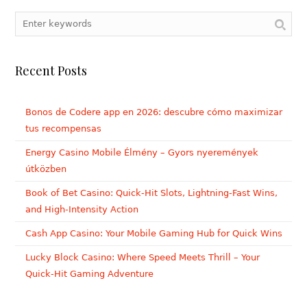
Recent Posts
Bonos de Codere app en 2026: descubre cómo maximizar
tus recompensas
Energy Casino Mobile Élmény – Gyors nyeremények
útközben
Book of Bet Casino: Quick‑Hit Slots, Lightning‑Fast Wins,
and High‑Intensity Action
Cash App Casino: Your Mobile Gaming Hub for Quick Wins
Lucky Block Casino: Where Speed Meets Thrill – Your
Quick‑Hit Gaming Adventure