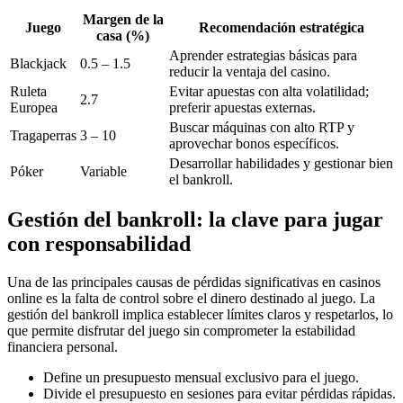
Margen de la
Juego
Recomendación estratégica
casa (%)
Aprender estrategias básicas para
Blackjack
0.5 – 1.5
reducir la ventaja del casino.
Ruleta
Evitar apuestas con alta volatilidad;
2.7
Europea
preferir apuestas externas.
Buscar máquinas con alto RTP y
Tragaperras
3 – 10
aprovechar bonos específicos.
Desarrollar habilidades y gestionar bien
Póker
Variable
el bankroll.
Gestión del bankroll: la clave para jugar
con responsabilidad
Una de las principales causas de pérdidas significativas en casinos
online es la falta de control sobre el dinero destinado al juego. La
gestión del bankroll implica establecer límites claros y respetarlos, lo
que permite disfrutar del juego sin comprometer la estabilidad
financiera personal.
Define un presupuesto mensual exclusivo para el juego.
Divide el presupuesto en sesiones para evitar pérdidas rápidas.