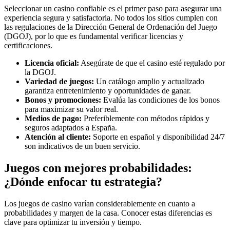
Seleccionar un casino confiable es el primer paso para asegurar una
experiencia segura y satisfactoria. No todos los sitios cumplen con
las regulaciones de la Dirección General de Ordenación del Juego
(DGOJ), por lo que es fundamental verificar licencias y
certificaciones.
Licencia oficial:
Asegúrate de que el casino esté regulado por
la DGOJ.
Variedad de juegos:
Un catálogo amplio y actualizado
garantiza entretenimiento y oportunidades de ganar.
Bonos y promociones:
Evalúa las condiciones de los bonos
para maximizar su valor real.
Medios de pago:
Preferiblemente con métodos rápidos y
seguros adaptados a España.
Atención al cliente:
Soporte en español y disponibilidad 24/7
son indicativos de un buen servicio.
Juegos con mejores probabilidades:
¿Dónde enfocar tu estrategia?
Los juegos de casino varían considerablemente en cuanto a
probabilidades y margen de la casa. Conocer estas diferencias es
clave para optimizar tu inversión y tiempo.