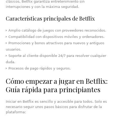
clásicos, Betflix garantiza entretenimiento sin
interrupciones y con la máxima seguridad.
Características principales de Betflix
Amplio catálogo de juegos con proveedores reconocidos.
Compatibilidad con dispositivos móviles y ordenadores.
Promociones y bonos atractivos para nuevos y antiguos
usuarios.
Soporte al cliente disponible 24/7 para resolver cualquier
duda.
Procesos de pago rápidos y seguros.
Cómo empezar a jugar en Betflix:
Guía rápida para principiantes
Iniciar en Betflix es sencillo y accesible para todos. Solo es
necesario seguir unos pasos básicos para disfrutar de la
plataforma: