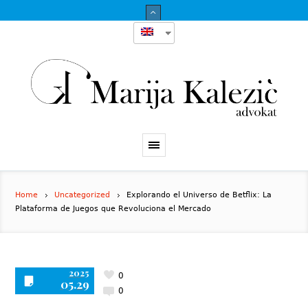
Home
Uncategorized
Explorando el Universo de Betflix: La
Plataforma de Juegos que Revoluciona el Mercado
2025
0
05.29
0