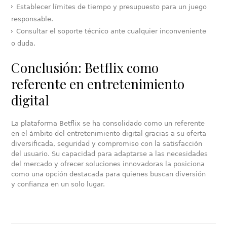
Establecer límites de tiempo y presupuesto para un juego
responsable.
Consultar el soporte técnico ante cualquier inconveniente
o duda.
Conclusión: Betflix como
referente en entretenimiento
digital
La plataforma Betflix se ha consolidado como un referente
en el ámbito del entretenimiento digital gracias a su oferta
diversificada, seguridad y compromiso con la satisfacción
del usuario. Su capacidad para adaptarse a las necesidades
del mercado y ofrecer soluciones innovadoras la posiciona
como una opción destacada para quienes buscan diversión
y confianza en un solo lugar.