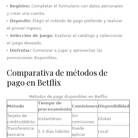
Registro:
Completar el formulario con datos personales
y crear una cuenta.
Depósito:
Elegir el método de pago preferido y realizar
el primer ingreso.
Selección de juego:
Explorar el catálogo y seleccionar
el juego deseado.
Disfrutar:
Comenzar a jugar y aprovechar las
promociones disponibles.
Comparativa de métodos de
pago en Betflix
Métodos de pago disponibles en Betflix
Tiempo de
Método
Comisiones
Disponibilidad
procesamiento
Tarjeta de
Sin
Instantáneo
Global
crédito/débito
comisiones
Transferencia
Puede
1-3 días hábiles
Local
bancaria
aplicar