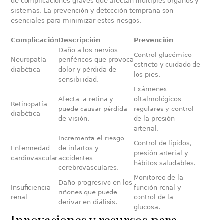
de complicaciones graves que afectan múltiples órganos y
sistemas. La prevención y detección temprana son
esenciales para minimizar estos riesgos.
Complicación
Descripción
Prevención
Daño a los nervios
Control glucémico
Neuropatía
periféricos que provoca
estricto y cuidado de
diabética
dolor y pérdida de
los pies.
sensibilidad.
Exámenes
Afecta la retina y
oftalmológicos
Retinopatía
puede causar pérdida
regulares y control
diabética
de visión.
de la presión
arterial.
Incrementa el riesgo
Control de lípidos,
Enfermedad
de infartos y
presión arterial y
cardiovascular
accidentes
hábitos saludables.
cerebrovasculares.
Monitoreo de la
Daño progresivo en los
Insuficiencia
función renal y
riñones que puede
renal
control de la
derivar en diálisis.
glucosa.
Innovaciones y recursos para