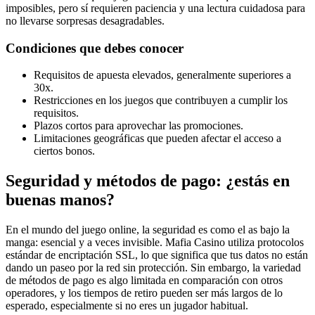
imposibles, pero sí requieren paciencia y una lectura cuidadosa para
no llevarse sorpresas desagradables.
Condiciones que debes conocer
Requisitos de apuesta elevados, generalmente superiores a
30x.
Restricciones en los juegos que contribuyen a cumplir los
requisitos.
Plazos cortos para aprovechar las promociones.
Limitaciones geográficas que pueden afectar el acceso a
ciertos bonos.
Seguridad y métodos de pago: ¿estás en
buenas manos?
En el mundo del juego online, la seguridad es como el as bajo la
manga: esencial y a veces invisible. Mafia Casino utiliza protocolos
estándar de encriptación SSL, lo que significa que tus datos no están
dando un paseo por la red sin protección. Sin embargo, la variedad
de métodos de pago es algo limitada en comparación con otros
operadores, y los tiempos de retiro pueden ser más largos de lo
esperado, especialmente si no eres un jugador habitual.