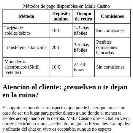
Métodos de pago disponibles en Mafia Casino
Depósito
Tiempo
Método
Comisiones
mínimo
de retiro
Tarjeta de
1-3 días
10 €
Sin comisiones
crédito/débito
hábiles
Posibles
3-5 días
Transferencia bancaria
20 €
comisiones
hábiles
bancarias
Monederos
24-48
electrónicos (Skrill,
10 €
Sin comisiones
horas
Neteller)
Atención al cliente: ¿resuelven o te dejan
en la ruina?
El soporte es uno de esos aspectos que puede hacer que un casino
pase de ser un lugar para perder dinero a uno donde al menos te
sientes acompañado en la derrota. Mafia Casino ofrece chat en vivo,
correo electrónico y una sección de preguntas frecuentes. La rapidez
y eficacia del chat en vivo es aceptable, aunque no esperes