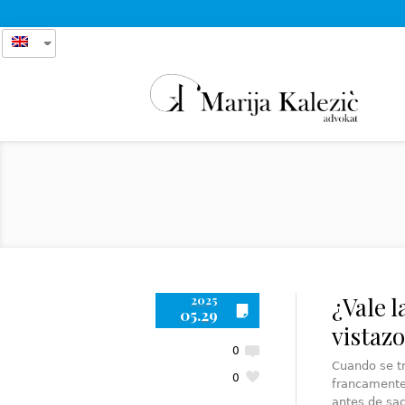
¿Vale 
2025
05.29
vistazo
0
Cuando se tr
0
francamente,
antes de sac