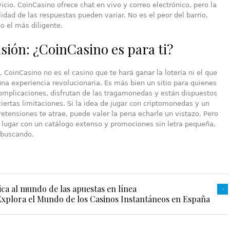
icio. CoinCasino ofrece chat en vivo y correo electrónico, pero la
lidad de las respuestas pueden variar. No es el peor del barrio,
o el más diligente.
sión: ¿CoinCasino es para ti?
a, CoinCasino no es el casino que te hará ganar la lotería ni el que
una experiencia revolucionaria. Es más bien un sitio para quienes
omplicaciones, disfrutan de las tragamonedas y están dispuestos
 ciertas limitaciones. Si la idea de jugar con criptomonedas y un
retensiones te atrae, puede valer la pena echarle un vistazo. Pero
 lugar con un catálogo extenso y promociones sin letra pequeña,
 buscando.
ca al mundo de las apuestas en línea
Explora el Mundo de los Casinos Instantáneos en España