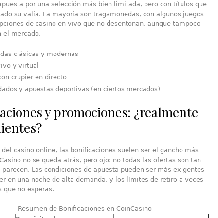
puesta por una selección más bien limitada, pero con títulos que
ado su valía. La mayoría son tragamonedas, con algunos juegos
pciones de casino en vivo que no desentonan, aunque tampoco
n el mercado.
das clásicas y modernas
ivo y virtual
con crupier en directo
dados y apuestas deportivas (en ciertos mercados)
caciones y promociones: ¿realmente
ientes?
del casino online, las bonificaciones suelen ser el gancho más
nCasino no se queda atrás, pero ojo: no todas las ofertas son tan
 parecen. Las condiciones de apuesta pueden ser más exigentes
er en una noche de alta demanda, y los límites de retiro a veces
s que no esperas.
Resumen de Bonificaciones en CoinCasino