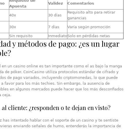
Requisito de
no
Validez
Comentarios
Apuesta
Requisito alto para retirar
40x
30 días
ganancias
30x
7 días
Varía según promoción
Sin requisito
Inmediato
Solo en pérdidas netas
dad y métodos de pago: ¿es un lugar
ble?
 en un casino online es tan importante como el as bajo la manga
da de póker. CoinCasino utiliza protocolos estándar de cifrado y
dos de pago variados, incluyendo criptomonedas, lo que puede
 a favor para los más techies. Sin embargo, la ausencia de
isibles en algunos mercados puede hacer que los más desconfiados
 ceja.
al cliente: ¿responden o te dejan en visto?
z has intentado hablar con el soporte de un casino y te sentiste
uvieras enviando señales de humo, entenderás la importancia de