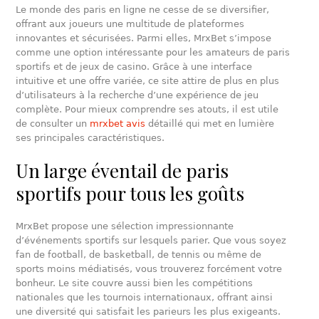
Le monde des paris en ligne ne cesse de se diversifier,
offrant aux joueurs une multitude de plateformes
innovantes et sécurisées. Parmi elles, MrxBet s’impose
comme une option intéressante pour les amateurs de paris
sportifs et de jeux de casino. Grâce à une interface
intuitive et une offre variée, ce site attire de plus en plus
d’utilisateurs à la recherche d’une expérience de jeu
complète. Pour mieux comprendre ses atouts, il est utile
de consulter un
mrxbet avis
détaillé qui met en lumière
ses principales caractéristiques.
Un large éventail de paris
sportifs pour tous les goûts
MrxBet propose une sélection impressionnante
d’événements sportifs sur lesquels parier. Que vous soyez
fan de football, de basketball, de tennis ou même de
sports moins médiatisés, vous trouverez forcément votre
bonheur. Le site couvre aussi bien les compétitions
nationales que les tournois internationaux, offrant ainsi
une diversité qui satisfait les parieurs les plus exigeants.