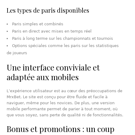
Les types de paris disponibles
Paris simples et combinés
Paris en direct avec mises en temps réel
Paris à long terme sur les championnats et tournois
Options spéciales comme les paris sur les statistiques
de joueurs
Une interface conviviale et
adaptée aux mobiles
L’expérience utilisateur est au cœur des préoccupations de
MrxBet. Le site est conçu pour être fluide et facile à
naviguer, même pour les novices. De plus, une version
mobile performante permet de parier à tout moment, où
que vous soyez, sans perte de qualité ni de fonctionnalités.
Bonus et promotions : un coup