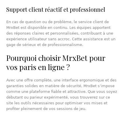
Support client réactif et professionnel
En cas de question ou de problème, le service client de
MrxBet est disponible en continu. Les équipes apportent
des réponses claires et personnalisées, contribuant à une
expérience utilisateur sans accroc. Cette assistance est un
gage de sérieux et de professionnalisme.
Pourquoi choisir MrxBet pour
vos paris en ligne ?
Avec une offre complète, une interface ergonomique et des
garanties solides en matière de sécurité, MrxBet s’impose
comme une plateforme fiable et attractive. Que vous soyez
débutant ou parieur expérimenté, vous trouverez sur ce
site les outils nécessaires pour optimiser vos mises et
profiter pleinement de vos sessions de jeu.