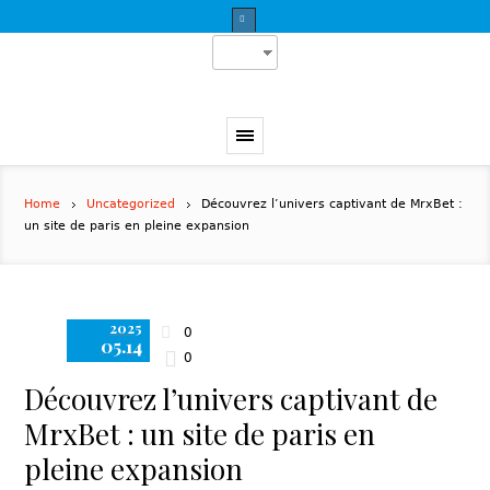
Home
Uncategorized
Découvrez l’univers captivant de MrxBet :
un site de paris en pleine expansion
2025
0
05.14
0
Découvrez l’univers captivant de
MrxBet : un site de paris en
pleine expansion