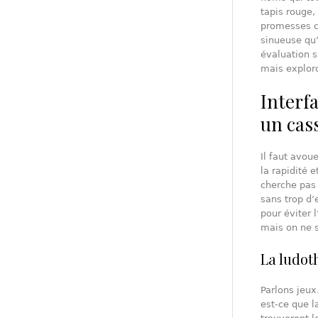
tapis rouge,
promesses cl
sinueuse qu
évaluation s
mais exploro
Interf
un cas
Il faut avou
la rapidité 
cherche pas 
sans trop d’
pour éviter 
mais on ne s
La ludoth
Parlons jeux
est-ce que l