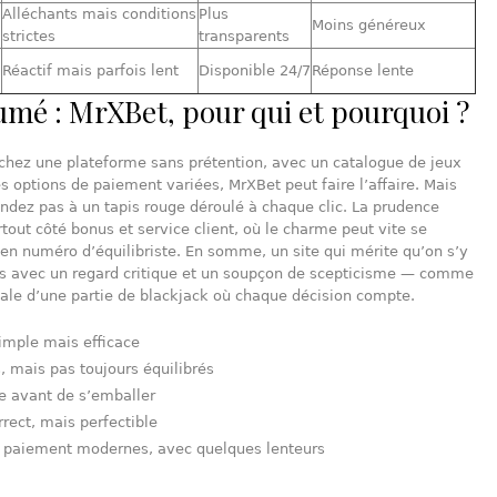
Alléchants mais conditions
Plus
Moins généreux
strictes
transparents
Réactif mais parfois lent
Disponible 24/7
Réponse lente
umé : MrXBet, pour qui et pourquoi ?
chez une plateforme sans prétention, avec un catalogue de jeux
es options de paiement variées, MrXBet peut faire l’affaire. Mais
ndez pas à un tapis rouge déroulé à chaque clic. La prudence
tout côté bonus et service client, où le charme peut vite se
en numéro d’équilibriste. En somme, un site qui mérite qu’on s’y
is avec un regard critique et un soupçon de scepticisme — comme
inale d’une partie de blackjack où chaque décision compte.
simple mais efficace
, mais pas toujours équilibrés
re avant de s’emballer
rect, mais perfectible
 paiement modernes, avec quelques lenteurs