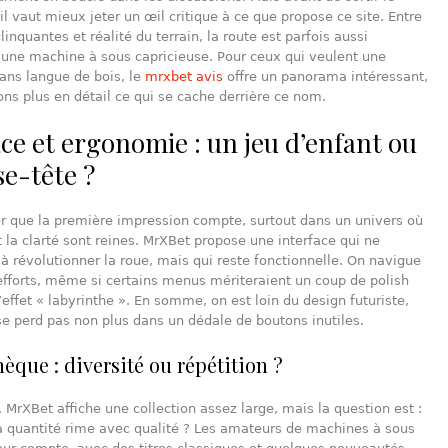
 il vaut mieux jeter un œil critique à ce que propose ce site. Entre
inquantes et réalité du terrain, la route est parfois aussi
’une machine à sous capricieuse. Pour ceux qui veulent une
ans langue de bois, le
mrxbet avis
offre un panorama intéressant,
ns plus en détail ce qui se cache derrière ce nom.
ace et ergonomie : un jeu d’enfant ou
se-tête ?
er que la première impression compte, surtout dans un univers où
et la clarté sont reines. MrXBet propose une interface qui ne
à révolutionner la roue, mais qui reste fonctionnelle. On navigue
efforts, même si certains menus mériteraient un coup de polish
l’effet « labyrinthe ». En somme, on est loin du design futuriste,
e perd pas non plus dans un dédale de boutons inutiles.
èque : diversité ou répétition ?
. MrXBet affiche une collection assez large, mais la question est :
a quantité rime avec qualité ? Les amateurs de machines à sous