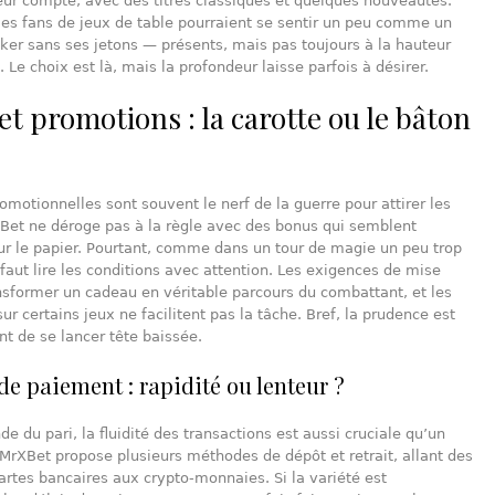
eur compte, avec des titres classiques et quelques nouveautés.
es fans de jeux de table pourraient se sentir un peu comme un
ker sans ses jetons — présents, mais pas toujours à la hauteur
. Le choix est là, mais la profondeur laisse parfois à désirer.
t promotions : la carotte ou le bâton
romotionnelles sont souvent le nerf de la guerre pour attirer les
Bet ne déroge pas à la règle avec des bonus qui semblent
ur le papier. Pourtant, comme dans un tour de magie un peu trop
l faut lire les conditions avec attention. Les exigences de mise
sformer un cadeau en véritable parcours du combattant, et les
sur certains jeux ne facilitent pas la tâche. Bref, la prudence est
t de se lancer tête baissée.
de paiement : rapidité ou lenteur ?
e du pari, la fluidité des transactions est aussi cruciale qu’un
 MrXBet propose plusieurs méthodes de dépôt et retrait, allant des
artes bancaires aux crypto-monnaies. Si la variété est