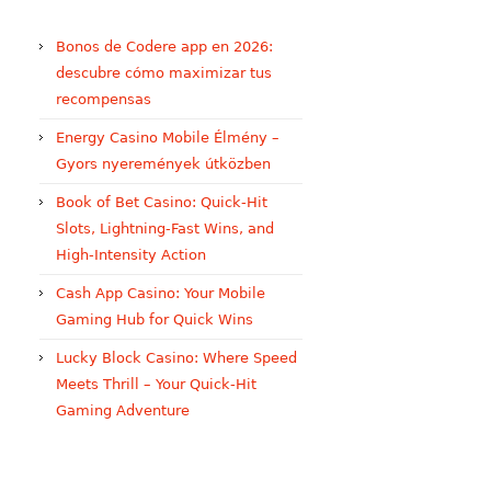
Bonos de Codere app en 2026:
descubre cómo maximizar tus
recompensas
Energy Casino Mobile Élmény –
Gyors nyeremények útközben
Book of Bet Casino: Quick‑Hit
Slots, Lightning‑Fast Wins, and
High‑Intensity Action
Cash App Casino: Your Mobile
Gaming Hub for Quick Wins
Lucky Block Casino: Where Speed
Meets Thrill – Your Quick‑Hit
Gaming Adventure