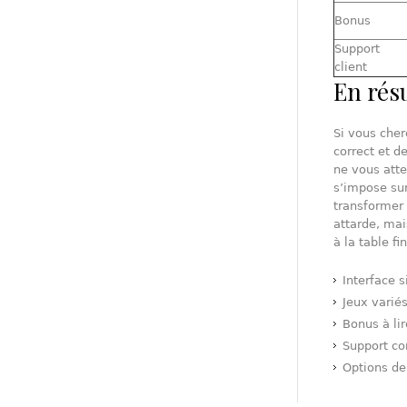
Bonus
Support
client
En rés
Si vous cher
correct et d
ne vous atte
s’impose sur
transformer 
attarde, ma
à la table f
Interface 
Jeux variés
Bonus à li
Support cor
Options de