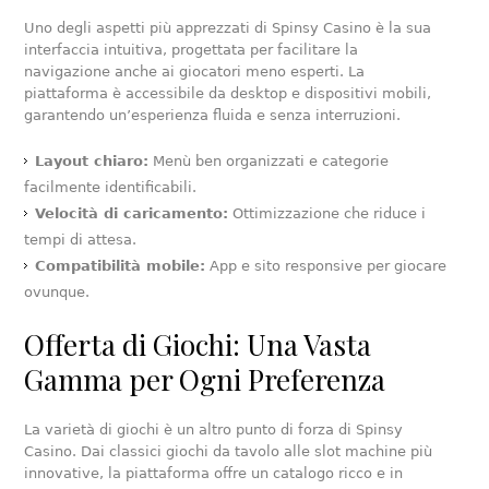
Uno degli aspetti più apprezzati di Spinsy Casino è la sua
interfaccia intuitiva, progettata per facilitare la
navigazione anche ai giocatori meno esperti. La
piattaforma è accessibile da desktop e dispositivi mobili,
garantendo un’esperienza fluida e senza interruzioni.
Layout chiaro:
Menù ben organizzati e categorie
facilmente identificabili.
Velocità di caricamento:
Ottimizzazione che riduce i
tempi di attesa.
Compatibilità mobile:
App e sito responsive per giocare
ovunque.
Offerta di Giochi: Una Vasta
Gamma per Ogni Preferenza
La varietà di giochi è un altro punto di forza di Spinsy
Casino. Dai classici giochi da tavolo alle slot machine più
innovative, la piattaforma offre un catalogo ricco e in