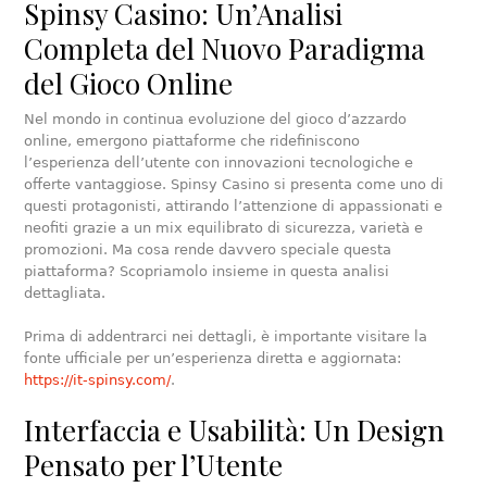
Spinsy Casino: Un’Analisi
Completa del Nuovo Paradigma
del Gioco Online
Nel mondo in continua evoluzione del gioco d’azzardo
online, emergono piattaforme che ridefiniscono
l’esperienza dell’utente con innovazioni tecnologiche e
offerte vantaggiose. Spinsy Casino si presenta come uno di
questi protagonisti, attirando l’attenzione di appassionati e
neofiti grazie a un mix equilibrato di sicurezza, varietà e
promozioni. Ma cosa rende davvero speciale questa
piattaforma? Scopriamolo insieme in questa analisi
dettagliata.
Prima di addentrarci nei dettagli, è importante visitare la
fonte ufficiale per un’esperienza diretta e aggiornata:
https://it-spinsy.com/
.
Interfaccia e Usabilità: Un Design
Pensato per l’Utente