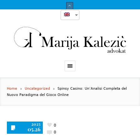
Home
Uncategorized
Spinsy Casino: Un’Analisi Completa del
Nuovo Paradigma del Gioco Online
2025
0
05.26
0