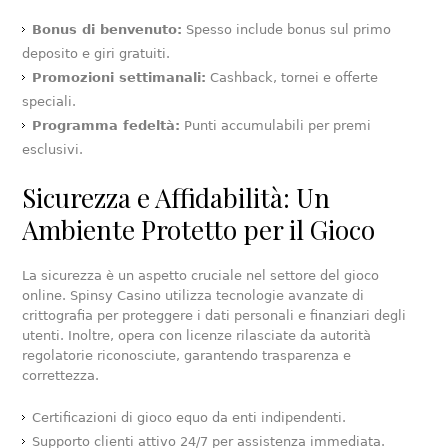
Bonus di benvenuto:
Spesso include bonus sul primo
deposito e giri gratuiti.
Promozioni settimanali:
Cashback, tornei e offerte
speciali.
Programma fedeltà:
Punti accumulabili per premi
esclusivi.
Sicurezza e Affidabilità: Un
Ambiente Protetto per il Gioco
La sicurezza è un aspetto cruciale nel settore del gioco
online. Spinsy Casino utilizza tecnologie avanzate di
crittografia per proteggere i dati personali e finanziari degli
utenti. Inoltre, opera con licenze rilasciate da autorità
regolatorie riconosciute, garantendo trasparenza e
correttezza.
Certificazioni di gioco equo da enti indipendenti.
Supporto clienti attivo 24/7 per assistenza immediata.